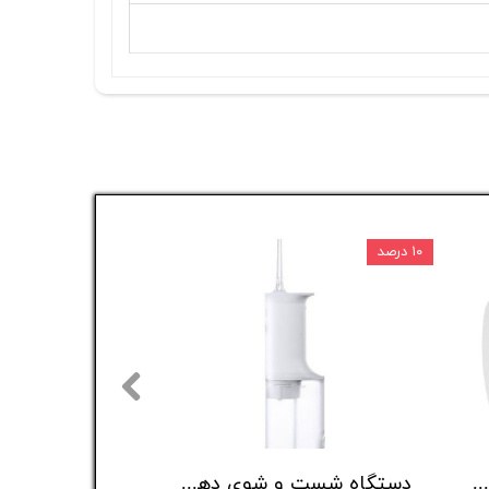
۱۰ درصد
۵ درصد
اپن باکس (بدون جعبه) پنکه شارژی رومیزی مدل Multi angle blowing
دستگاه شست و شوی دهان و دندان مدل MEO705