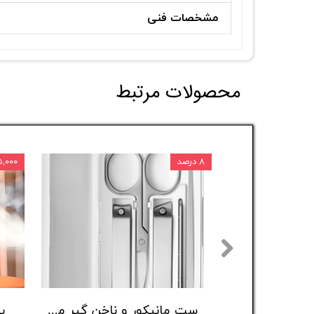
مشخصات فنی
محصولات مرتبط
۸ درصد
۳۱۵,۰۰۰ 
ست مانیکور و ناخن گیر میجیا مدل MJZJD002QW بسته ۵ عددی
پ