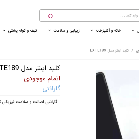
⌕
ل
خانه و آشپزخانه
زیبایی و سلامت
کیف و کوله پشتی
ی
ی ناخن
ترازو
پنکه رومیزی
کنسول خانگی
کابل و شارژر و مبدل برق
ی
کلید اینتر مدل EXTE189
کلید اینتر مدل EXTE189
اتمام موجودی
گارانتی
گارانتی اصالت و سلامت فیزیکی کا