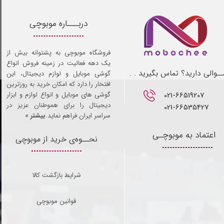
دربـــاره موبوچی
فروشگاه موبوچی به پشتوانه بیش از
یک دهه فعالیت در زمینه فروش انواع
ـوالی دارید؟ تماس بگیرید . .
گوشی موبایل و لوازم دیجیتال، این
افتخار را دارد که امکان خرید به روزترین
021-66519207​​​​​​​
گوشی های موبایل و انواع لوازم و ابزار
دیجیتال را برای هموطنان عزیز در
021-66535427
سراسر ایران فراهم نماید.
بیشتر »
اعتماد به موبوچـی
نحــوه‌ی خرید از موبوچی
شرایط بازگشت کالا
قوانین موبوچی