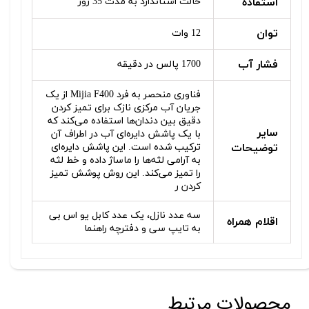
استفاده
حالت استاندارد به مدت 35 روز
توان
12 وات
فشار آب
1700 پالس در دقیقه
فناوری منحصر به فرد Mijia F400 از یک
جریان آب مرکزی نازک برای تمیز کردن
دقیق بین دندان‌ها استفاده می‌کند که
سایر
با یک پاشش دایره‌ای آب در اطراف آن
توضیحات
ترکیب شده است. این پاشش دایره‌ای
به آرامی لثه‌ها را ماساژ داده و خط لثه
را تمیز می‌کند. این روش پوشش تمیز
کردن ر
سه عدد نازل، یک عدد کابل یو اس بی
اقلام همراه
به تایپ سی و دفترچه راهنما
محصولات مرتبط