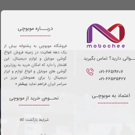
دربـــاره موبوچی
فروشگاه موبوچی به پشتوانه بیش از
یک دهه فعالیت در زمینه فروش انواع
ـوالی دارید؟ تماس بگیرید . .
گوشی موبایل و لوازم دیجیتال، این
افتخار را دارد که امکان خرید به روزترین
021-66519207​​​​​​​
گوشی های موبایل و انواع لوازم و ابزار
دیجیتال را برای هموطنان عزیز در
021-66535427
سراسر ایران فراهم نماید.
بیشتر »
اعتماد به موبوچـی
نحــوه‌ی خرید از موبوچی
شرایط بازگشت کالا