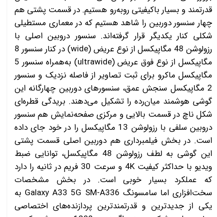
قدرتمند و بسیار با‌کیفیتی رو‌به‌رو هستیم. در قسمت پشتی هم
چهار سنسور دوربین را شاهد هستیم که در معماری مستطیلی
شکلی کنار یکدیگر قرار گرفته‌اند. سنسور دروبین اصلی با
رزولوشن 48 مگاپیکسل از نوع عریض (wide) در کنار سنسور 8
مگاپیکسل از نوع فوق عریض (ultrawide) به‌همراه سنسور 5
مگاپیکسل ماکرو برای ثبت تصاویر از فاصله نزدیک و سنسور
2 مگاپیکسل سنجش عمق، سنسور‌های دوربین چهارگانه این
گوشی هوشمند میان‌رده را تشکیل می‌دهند. بریدگی قطره‌ای
شکل ناچ در قسمت بالایی و مرکزی صفحه‌نمایش هم سنسور
دروبین سلفی با رزولوشن 13 مگاپیکسل را در خود جای داده
است. در بخش فیلمبرداری هم دوربین اصلی قسمت پشتی
این گوشی به لطف رزولوشن 48 مگاپیکسل، توانایی ضبط
ویدیو با حداکثر کیفیت 4K و سرعت 30 فریم در ثانیه را دارد
که عملکرد بسیار خوبی است. در بخش مشخصات
سخت‌افزاری اما سامسونگ Galaxy A33 5G SM-A336 به
یکی از جدید‌ترین و قدرتمند‌ترین پردازنده‌های اختصاصی