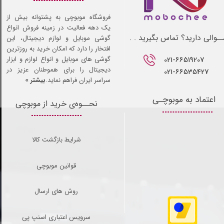
فروشگاه موبوچی به پشتوانه بیش از
یک دهه فعالیت در زمینه فروش انواع
ـوالی دارید؟ تماس بگیرید . .
گوشی موبایل و لوازم دیجیتال، این
افتخار را دارد که امکان خرید به روزترین
021-66519207​​​​​​​
گوشی های موبایل و انواع لوازم و ابزار
دیجیتال را برای هموطنان عزیز در
021-66535427
سراسر ایران فراهم نماید.
بیشتر »
اعتماد به موبوچـی
نحــوه‌ی خرید از موبوچی
شرایط بازگشت کالا
قوانین موبوچی
روش های ارسال
سرویس اعتباری اسنپ پی