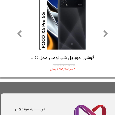
گوشی موبایل سامسونگ مدل Galaxy A16 دو سیم کارت ظرفیت 128 گیگابایت و رم 4 گیگابایت - ویتنام
گوشی موبایل شیائومی مدل Poco X4 Pro 5G دو سیم کارت ظرفیت 256 گیگابایت و رم 8 گیگابایت
۵۶,۸۴۵,۹۸۸ تومان
۵۵,۷۰۹,۰۶۸ تومان
دربـــاره موبوچی