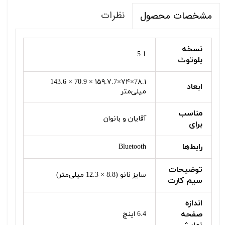
نظرات
مشخصات محصول
نسخه
5.1
بلوتوث
7۸.۱×۷۴×۱۵۹.۷.7 × 70.9 × 143.6
ابعاد
میلی‌متر
مناسب
آقایان و بانوان
برای
رابط‌ها
Bluetooth
توضیحات
سایز نانو (8.8 × 12.3 میلی‌متر)
سیم کارت
اندازه
صفحه
6.4 اینچ