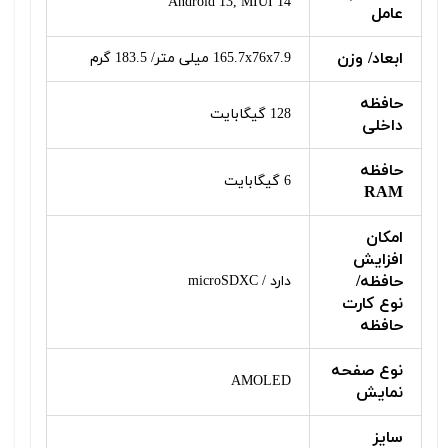
Android 13, MIUI 14
عامل
ابعاد/ وزن
165.7x76x7.9 میلی متر/ 183.5 گرم
حافظه
128 گیگابایت
داخلی
حافظه
6 گیگابایت
RAM
امکان
افزایش
حافظه/
دارد / microSDXC
نوع کارت
حافظه
نوع صفحه
AMOLED
نمایش
سایز