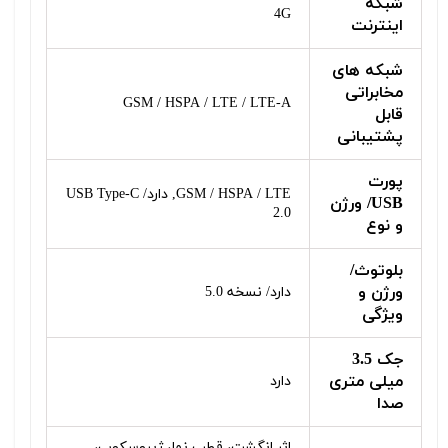
شبکه
4G
اینترنت
شبکه‌ های
مخابراتی
GSM / HSPA / LTE / LTE-A
قابل
پشتیبانی
پورت
GSM / HSPA / LTE, دارد/ USB Type-C
USB/ ورژن
2.0
و نوع
بلوتوث/
ورژن و
دارد/ نسخه 5.0
ویژگی
جک 3.5
میلی متری
دارد
صدا
اثر انگشت، قطب نما، ژیروسکوپ،