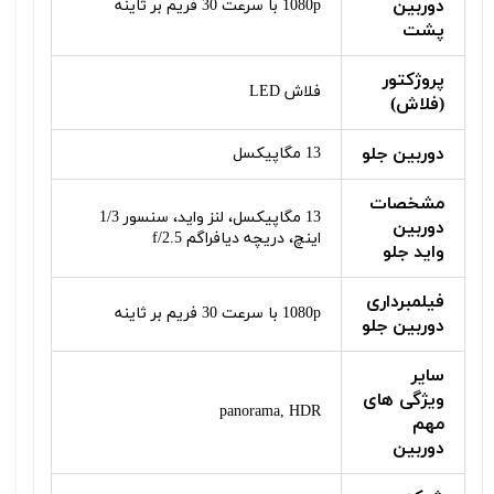
دوربین
1080p با سرعت 30 فریم بر ثاینه
پشت
پروژکتور
فلاش LED
(فلاش)
دوربین جلو
13 مگاپیکسل
مشخصات
13 مگاپیکسل، لنز واید، سنسور 1/3
دوربین
اینچ، دریچه دیافراگم f/2.5
واید جلو
فیلمبرداری
1080p با سرعت 30 فریم بر ثاینه
دوربین جلو
سایر
ویژگی‌ های
panorama, HDR
مهم
دوربین