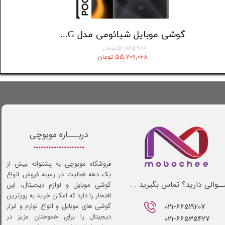
گوشی موبایل شیائومی مدل Poco C71 دو سیم کارت ظرفیت 64 گیگابایت و رم 3 گیگابایت
۲۶,۰۰۰,۰۰۰ تومان
۴۵,۹۸۸
۲۵,۲۲۰,۰۰۰ تومان
۰۹,۰۶۸
دربـــاره موبوچی
فروشگاه موبوچی به پشتوانه بیش از
یک دهه فعالیت در زمینه فروش انواع
ـوالی دارید؟ تماس بگیرید . .
گوشی موبایل و لوازم دیجیتال، این
افتخار را دارد که امکان خرید به روزترین
021-66519207​​​​​​​
گوشی های موبایل و انواع لوازم و ابزار
دیجیتال را برای هموطنان عزیز در
021-66535427