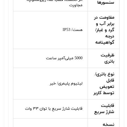
سنسورها
مجاورت
مقاومت در
برابر آب و
گرد و غبار/
هست/ IP53
درجه
گواهینامه
ظرفیت
5000 میلی‌آمپر ساعت
باتری
نوع باتری/
قابل
لیتیوم پلیمری/ خیر
تعویض
توسط کاربر
قابلیت
قابلیت شارژ سریع با توان ۳۳ وات
شارژ سریع
نسخه