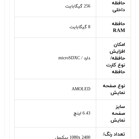
حافظه
256 گیگابایت
داخلی
حافظه
8 گیگابایت
RAM
امکان
افزایش
حافظه/
دارد / microSDXC
نوع کارت
حافظه
نوع صفحه
AMOLED
نمایش
سایز
صفحه
6.43 اینچ
نمایش
تعداد رنگ/
1080x 2400 پیکسل