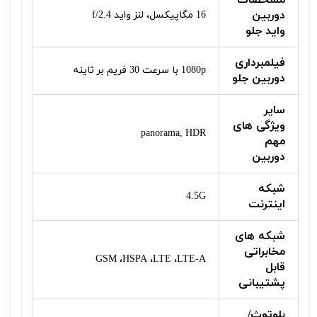
دوربین
16 مگاپیکسل، لنز واید f/2.4
واید جلو
فیلمبرداری
1080p با سرعت 30 فریم بر ثاینه
دوربین جلو
سایر
ویژگی‌ های
panorama, HDR
مهم
دوربین
شبکه
4.5G
اینترنت
شبکه‌ های
مخابراتی
GSM ،HSPA ،LTE ،LTE-A
قابل
پشتیبانی
بلوتوث/