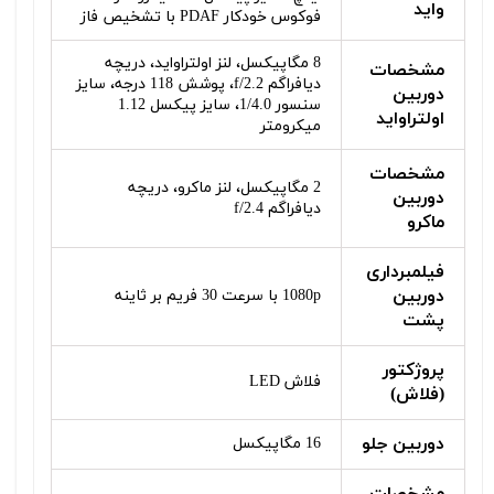
واید
فوکوس خودکار PDAF با تشخیص فاز
8 مگاپیکسل، لنز اولتراواید، دریچه
مشخصات
دیافراگم f/2.2، پوشش 118 درجه، سایز
دوربین
سنسور 1/4.0، سایز پیکسل 1.12
اولتراواید
میکرومتر
مشخصات
2 مگاپیکسل، لنز ماکرو، دریچه
دوربین
دیافراگم f/2.4
ماکرو
فیلمبرداری
دوربین
1080p با سرعت 30 فریم بر ثاینه
پشت
پروژکتور
فلاش LED
(فلاش)
دوربین جلو
16 مگاپیکسل
مشخصات