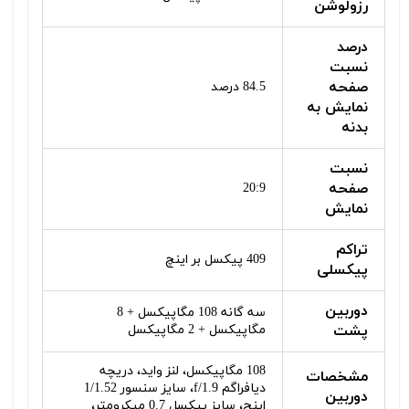
رزولوشن
درصد
نسبت
صفحه
84.5 درصد
نمایش به
بدنه
نسبت
صفحه
20:9
نمایش
تراکم
409 پیکسل بر اینچ
پیکسلی
دوربین
سه گانه 108 مگاپیکسل + 8
پشت
مگاپیکسل + 2 مگاپیکسل
108 مگاپیکسل، لنز واید، دریچه
مشخصات
دیافراگم f/1.9، سایز سنسور 1/1.52
دوربین
اینچ، سایز پیکسل 0.7 میکرومتر،