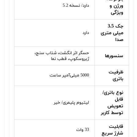
ورژن و
دارد/ نسخه 5.2
ویژگی
جک 3.5
میلی متری
دارد
صدا
حسگر اثر انگشت، شتاب سنج،
سنسورها
ژیروسکوپ، قطب نما
ظرفیت
5000 میلی‌آمپر ساعت
باتری
نوع باتری/
قابل
لیتیوم پلیمری/ خیر
تعویض
توسط کاربر
قابلیت
33 وات
شارژ سریع