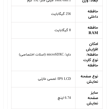
ابعاد/ وزن
168x78x8.1 میلی متر/ 192 گرم
حافظه
256 گیگابایت
داخلی
حافظه
8 گیگابایت
RAM
امکان
افزایش
حافظه/
دارد/ microSDXC (اسلات اختصاصی)
نوع کارت
حافظه
نوع صفحه
IPS LCD/ لمسی خازنی
نمایش
سایز
صفحه
6.74 اینچ
نمایش