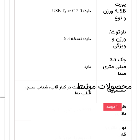
پورت
USB/ ورژن
دارد/ USB Type-C 2.0
و نوع
بلوتوث/
ورژن و
دارد/ نسخه 5.3
ویژگی
جک 3.5
میلی متری
دارد
صدا
محصولات مرتبط
اثر انگشت در کنار قاب، شتاب سنج،
سنسورها
قطب نما
ظرفیت
۲ درصد
۴ درصد
5000 میلی‌آمپر ساعت
باتری
نوع باتری/
قابل
لیتیوم پلیمری/ خیر