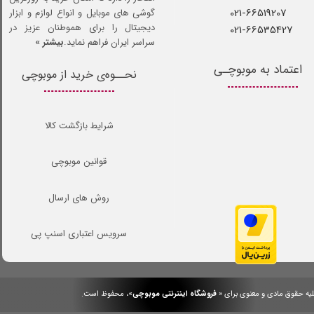
021-66519207​​​​​​​
گوشی های موبایل و انواع لوازم و ابزار
دیجیتال را برای هموطنان عزیز در
021-66535427
سراسر ایران فراهم نماید.
بیشتر »
اعتماد به موبوچـی
نحــوه‌ی خرید از موبوچی
شرایط بازگشت کالا
قوانین موبوچی
روش های ارسال
سرویس اعتباری اسنپ پی
یه حقوق مادی و معنوی برای «
فروشگاه اینترنتی موبوچی
»، محفوظ است.