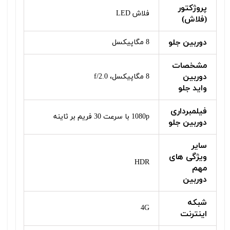
پروژکتور
فلاش LED
(فلاش)
دوربین جلو
8 مگاپیکسل
مشخصات
دوربین
8 مگاپیکسل، f/2.0
واید جلو
فیلمبرداری
1080p با سرعت 30 فریم بر ثاینه
دوربین جلو
سایر
ویژگی‌ های
HDR
مهم
دوربین
شبکه
4G
اینترنت