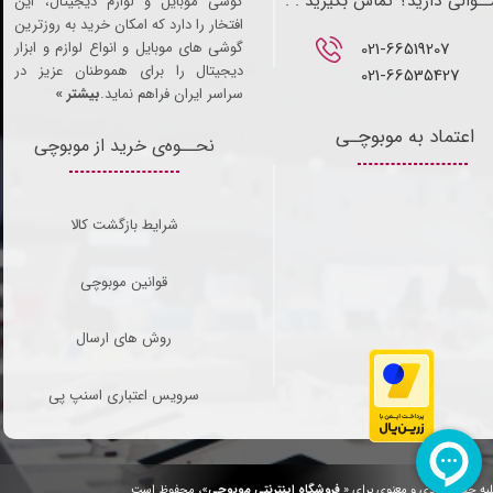
ـوالی دارید؟ تماس بگیرید . .
گوشی موبایل و لوازم دیجیتال، این
افتخار را دارد که امکان خرید به روزترین
021-66519207​​​​​​​
گوشی های موبایل و انواع لوازم و ابزار
دیجیتال را برای هموطنان عزیز در
021-66535427
سراسر ایران فراهم نماید.
بیشتر »
اعتماد به موبوچـی
نحــوه‌ی خرید از موبوچی
شرایط بازگشت کالا
قوانین موبوچی
روش های ارسال
سرویس اعتباری اسنپ پی
یه حقوق مادی و معنوی برای «
فروشگاه اینترنتی موبوچی
»، محفوظ است.