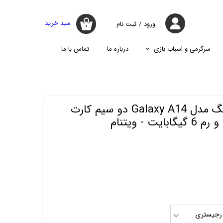
سبد خرید
ورود
/
ثبت نام
۰
حساب کاربری
من
سرگرمی و اسباب بازی
درباره ما
تماس با ما
تغییر گذر واژه
جارو
پازل
اسپیکر
پایه نگه دارنده گوشی موبایل
سفارشات
جارو شارژی
جارو روباتیک
خروج از حساب
گوشی موبایل سامسونگ مدل Galaxy A14 دو سیم کارت
کاربری
جارو برقی