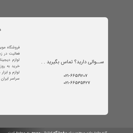
د
فروشگاه موب
فعالیت در ز
لوازم دیجیتا
ســوالی دارید؟ تماس بگیرید . .
خرید به روز
لوازم و ابزار
021-66519207​​​​​​​
سراسر ایران ف
021-66535427
کلیه حقوق مادی و معنوی برای «
فروشگاه اینترنتی موبوچی
»، محفوظ است.