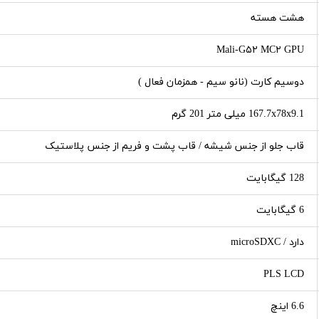
هشت هسته
Mali-G۵۲ MC۲ GPU
دوسیم کارت (نانو سیم - همزمان فعال )
167.7x78x9.1 میلی متر 201 گرم
قاب جلو از جنس شیشه / قاب پشت و فریم از جنس پلاستیک
128 گیگابایت
6 گیگابایت
دارد / microSDXC
PLS LCD
6.6 اینچ