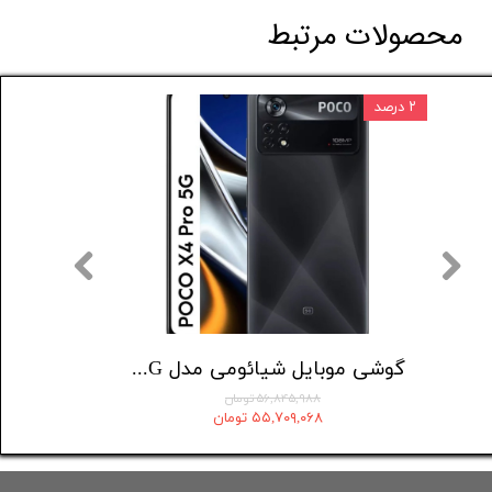
محصولات مرتبط
۲ درصد
۳ درصد
گوشی موبایل سامسونگ مدل Galaxy A16 دو سیم کارت ظرفیت 128 گیگابایت و رم 4 گیگابایت - ویتنام
گوشی موبایل شیائومی مدل Poco X4 Pro 5G دو سیم کارت ظرفیت 256 گیگابایت و رم 8 گیگابایت
۵۶,۸۴۵,۹۸۸ تومان
۵۵,۷۰۹,۰۶۸ تومان