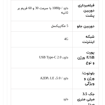
فیلمبرداری
دارد / 1080p با سرعت 30 و 60 فریم بر
دوربین
ثانیه
پشت
دوربین جلو
5 مگاپیکسل
شبکه
4G
اینترنت
پورت
USB/ ورژن
دارد، USB Type-C 2.0
و نوع
بلوتوث/
ورژن و
دارد / 5.0، A2DP، LE
ویژگی
جک 3.5
میلی متری
دارد
صدا