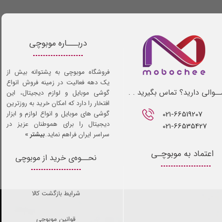
دربـــاره موبوچی
فروشگاه موبوچی به پشتوانه بیش از
یک دهه فعالیت در زمینه فروش انواع
ـوالی دارید؟ تماس بگیرید . .
گوشی موبایل و لوازم دیجیتال، این
افتخار را دارد که امکان خرید به روزترین
021-66519207​​​​​​​
گوشی های موبایل و انواع لوازم و ابزار
دیجیتال را برای هموطنان عزیز در
021-66535427
سراسر ایران فراهم نماید.
بیشتر »
اعتماد به موبوچـی
نحــوه‌ی خرید از موبوچی
شرایط بازگشت کالا
قوانین موبوچی