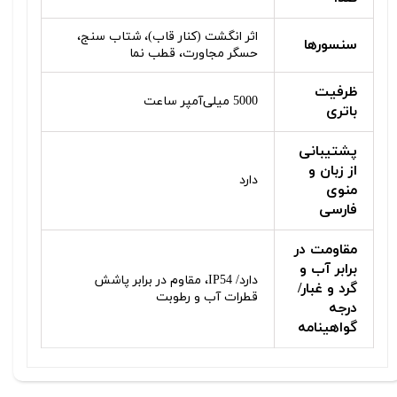
اثر انگشت (کنار قاب)، شتاب سنج،
سنسورها
حسگر مجاورت، قطب نما
ظرفیت
5000 میلی‌آمپر ساعت
باتری
پشتیبانی
از زبان و
دارد
منوی
فارسی
مقاومت در
برابر آب و
دارد/ IP54، مقاوم در برابر پاشش
گرد و غبار/
قطرات آب و رطوبت
درجه
گواهینامه