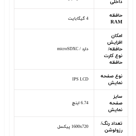
داخلی
حافظه
4 گیگابایت
RAM
امکان
افزایش
حافظه/
دارد / microSDXC
نوع کارت
حافظه
نوع صفحه
IPS LCD
نمایش
سایز
صفحه
6.74 اینچ
نمایش
تعداد رنگ/
1600x720 پیکسل
رزولوشن