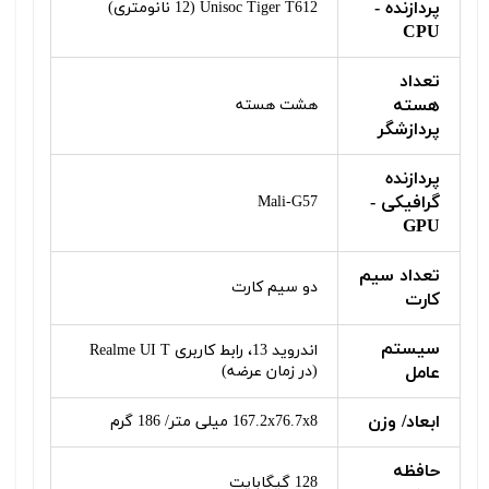
پردازنده -
Unisoc Tiger T612 (12 نانومتری)
CPU
تعداد
هسته
هشت هسته
پردازشگر
پردازنده
گرافیکی -
Mali-G57
GPU
تعداد سیم
دو سیم کارت
کارت
سیستم
اندروید 13، رابط کاربری Realme UI T
عامل
(در زمان عرضه)
ابعاد/ وزن
167.2x76.7x8 میلی متر/ 186 گرم
حافظه
128 گیگابایت