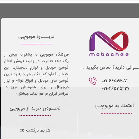
دربـــاره موبوچی
فروشگاه موبوچی به پشتوانه بیش از
یک دهه فعالیت در زمینه فروش انواع
ـوالی دارید؟ تماس بگیرید . .
گوشی موبایل و لوازم دیجیتال، این
افتخار را دارد که امکان خرید به روزترین
021-66519207​​​​​​​
گوشی های موبایل و انواع لوازم و ابزار
دیجیتال را برای هموطنان عزیز در
021-66535427
سراسر ایران فراهم نماید.
بیشتر »
اعتماد به موبوچـی
نحــوه‌ی خرید از موبوچی
شرایط بازگشت کالا