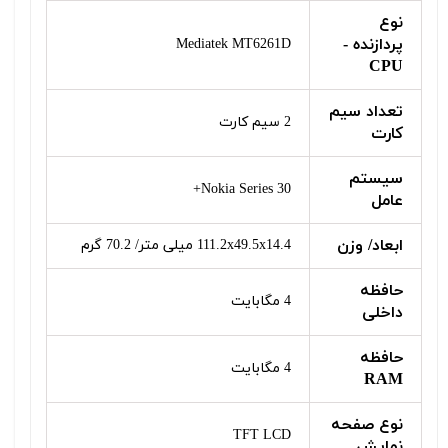
نوع
پردازنده -
Mediatek MT6261D
CPU
تعداد سیم
2 سیم کارت
کارت
سیستم
Nokia Series 30+
عامل
ابعاد/ وزن
111.2x49.5x14.4 میلی‌ متر/ 70.2 گرم
حافظه
4 مگابایت
داخلی
حافظه
4 مگابایت
RAM
نوع صفحه
TFT LCD
نمایش