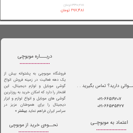
۳۳۰,۴۸۱ تومان
۲۹۷,۴۸۱ تومان
دربـــاره موبوچی
فروشگاه موبوچی به پشتوانه بیش از
یک دهه فعالیت در زمینه فروش انواع
ـوالی دارید؟ تماس بگیرید . .
گوشی موبایل و لوازم دیجیتال، این
افتخار را دارد که امکان خرید به روزترین
021-66519207​​​​​​​
گوشی های موبایل و انواع لوازم و ابزار
دیجیتال را برای هموطنان عزیز در
021-66535427
سراسر ایران فراهم نماید.
بیشتر »
اعتماد به موبوچـی
نحــوه‌ی خرید از موبوچی