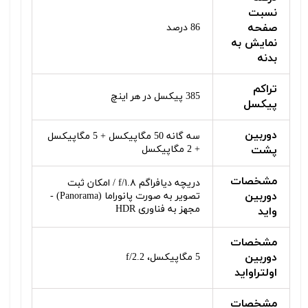
نسبت
صفحه
86 درصد
نمایش به
بدنه
تراکم
385 پیکسل در هر اینچ
پیکسل
دوربین
سه گانه 50 مگاپیکسل + 5 مگاپیکسل
پشت
+ 2 مگاپیکسل
مشخصات
دریچه دیافراگم f/۱.۸ / امکان ثبت
دوربین
تصویر به صورت پانوراما (Panorama) -
مجهز به فناوری HDR
واید
مشخصات
دوربین
5 مگاپیکسل، f/2.2
اولتراواید
مشخصات