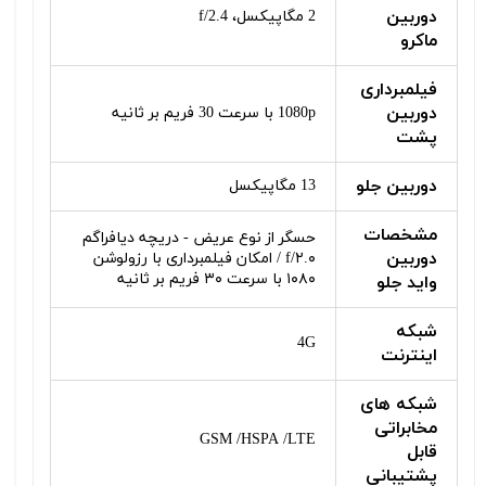
دوربین
2 مگاپیکسل، f/2.4
ماکرو
فیلمبرداری
دوربین
1080p با سرعت 30 فریم بر ثانیه
پشت
دوربین جلو
13 مگاپیکسل
مشخصات
حسگر از نوع عریض - دریچه دیافراگم
دوربین
f/۲.۰ / امکان فیلمبرداری با رزولوشن
۱۰۸۰ با سرعت ۳۰ فریم بر ثانیه
واید جلو
شبکه
4G
اینترنت
شبکه‌ های
مخابراتی
GSM /HSPA /LTE
قابل
پشتیبانی