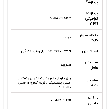
پردازشگر
پردازنده
گرافیکی -
Mali-G57 MC2
GPU
تعداد سیم
دو عدد
کارت
ابعاد/ وزن
۱۶۴.۴x۷۷.۹x۷.۹ میلی‌متر/ 200 گرم
سیستم
اندروید
عامل
پنل جلو از جنس شیشه / پنل پشت از
ساختار
جنس پلاستیک / فریم کناری از جنس
بدنه
پلاستیک
حافظه
128 گیگابایت
داخلی