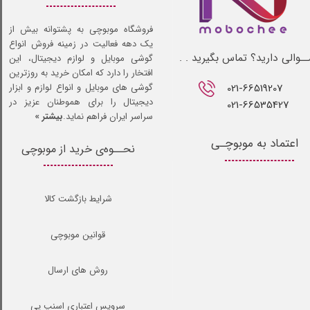
فروشگاه موبوچی به پشتوانه بیش از
یک دهه فعالیت در زمینه فروش انواع
ـوالی دارید؟ تماس بگیرید . .
گوشی موبایل و لوازم دیجیتال، این
افتخار را دارد که امکان خرید به روزترین
021-66519207​​​​​​​
گوشی های موبایل و انواع لوازم و ابزار
دیجیتال را برای هموطنان عزیز در
021-66535427
سراسر ایران فراهم نماید.
بیشتر »
اعتماد به موبوچـی
نحــوه‌ی خرید از موبوچی
شرایط بازگشت کالا
قوانین موبوچی
روش های ارسال
سرویس اعتباری اسنپ پی