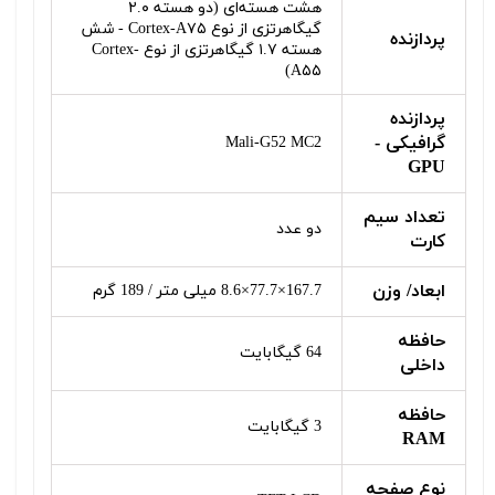
هشت هسته‌ای (دو هسته ۲.۰
گیگاهرتزی از نوع Cortex-A۷۵ - شش
پردازنده‌
هسته ۱.۷ گیگاهرتزی از نوع Cortex-
A۵۵)
پردازنده
گرافیکی -
Mali-G52 MC2
GPU
تعداد سیم
دو عدد
کارت
ابعاد/ وزن
167.7×77.7×8.6 میلی متر / 189 گرم
حافظه
64 گیگابایت
داخلی
حافظه
3 گیگابایت
RAM
نوع صفحه