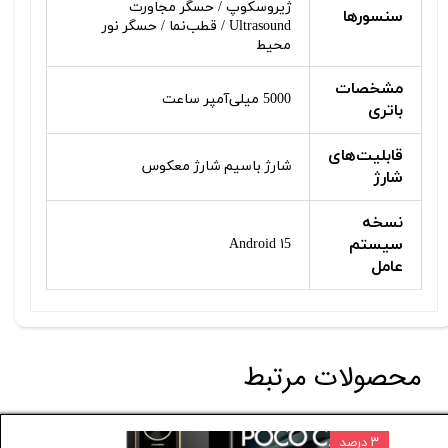
ژیروسکوپ / حسگر مجاورت
سنسورها
Ultrasound / قطب‌نما / حسگر نور
محیط
مشخصات
5000 میلی‌آمپر ساعت
باتری
قابلیت‌های
شارژ باسیم شارژ معکوس
شارژ
نسخه
سیستم
Android ۱5
عامل
محصولات مرتبط
۳ درصد
۲ درصد