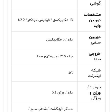
گوشی
مشخصات
دوربین
13 مگاپیکسل / فوکوس خودکار / f/2.2
واید
دوربین
دارد / 5 مگاپیکسل
سلفی
خروجی
جک ۳.۵ میلی‌متری صدا
صدا
شبکه
4G
اینترنت
بلوتوث/
ورژن و
دارد / ورژن 5.1
ویژگی
حسگر اثرانگشت / شتاب‌سنج /