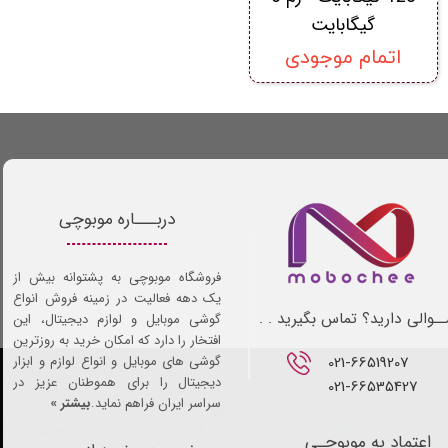
گیگابایت
اتمام موجودی
دربـــاره موبوچی
فروشگاه موبوچی به پشتوانه بیش از
یک دهه فعالیت در زمینه فروش انواع
ـوالی دارید؟ تماس بگیرید . .
گوشی موبایل و لوازم دیجیتال، این
افتخار را دارد که امکان خرید به روزترین
021-66519207​​​​​​​
گوشی های موبایل و انواع لوازم و ابزار
دیجیتال را برای هموطنان عزیز در
021-66535427
سراسر ایران فراهم نماید.
بیشتر »
اعتماد به موبوچـی