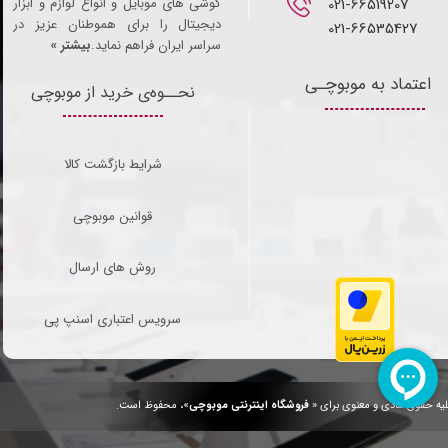
021-66519207​​​​​​​
گوشی های موبایل و انواع لوازم و ابزار
دیجیتال را برای هموطنان عزیز در
021-66535427
سراسر ایران فراهم نماید.
بیشتر »
اعتماد به موبوچـی
نحــوه‌ی خرید از موبوچی
شرایط بازگشت کالا
قوانین موبوچی
روش های ارسال
سرویس اعتباری اسنپ پی
یه حقوق مادی و معنوی برای «
فروشگاه اینترنتی موبوچی
»، محفوظ است.