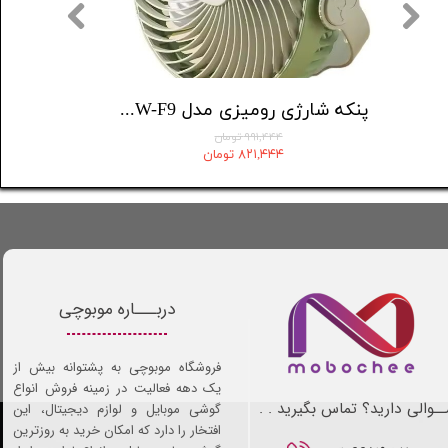
اپن باکس (بدون جعبه) پنکه شارژی رومیزی مدل Multi angle blowing
پنکه شارژی رومیزی مدل KLW-F9
پازل س
۹۹۱,۴۴۴ تومان
۸۲۱,۴۴۴ تومان
دربـــاره موبوچی
فروشگاه موبوچی به پشتوانه بیش از
یک دهه فعالیت در زمینه فروش انواع
ـوالی دارید؟ تماس بگیرید . .
گوشی موبایل و لوازم دیجیتال، این
افتخار را دارد که امکان خرید به روزترین