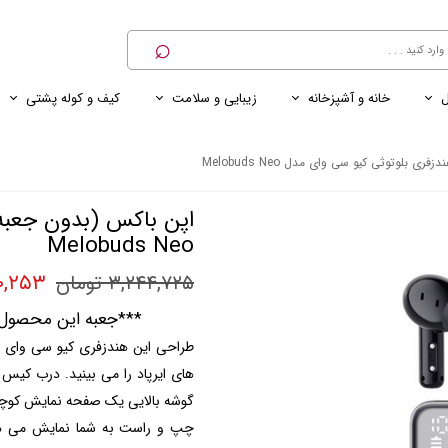
⌕
ل
خانه و آشپزخانه
زیبایی و سلامت
کیف و کوله پشتی
ی
ی ناخن
ترازو
پنکه رومیزی
کنسول خانگی
کابل و شارژر و مبدل برق
 بلوتوثی کیو سی وای مدل Melobuds Neo
اپن باکس (بدون جعبه
Melobuds Neo
,۹۲۰,۲۵۳
۳,۲۴۴,۷۲۵ تومان
***جعبه این محصول 
طراحی این هندزفری کیو سی وای ب
های ایرپاد را می بینید. درب ک
گوشه بالایی یک صفحه نمایش کوچه قر
چپ و راست به شما نمایش می ده