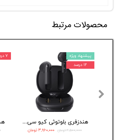
محصولات مرتبط
پیشنهاد ویژه
۷ درصد
۱۲ درصد
هندزفری بلوتوثی کیو سی وای مدل AilyBuds E20
۳,۹۶۰,۰۰۰ تومان
۴,۵۰۰,۰۰۰ تومان
۰