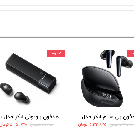
۵ درصد
هدفون بی سیم انکر مدل Soundcore Liberty 4 Pro A3954
هدفو
۱۶,۱۲۳,۸۷۵ تومان
۵,۲۵۱,۶۴۸ تومان
۱۷,۳۳۷,۵۰ تومان
۵,۵۲۸,۰۵۰ تومان