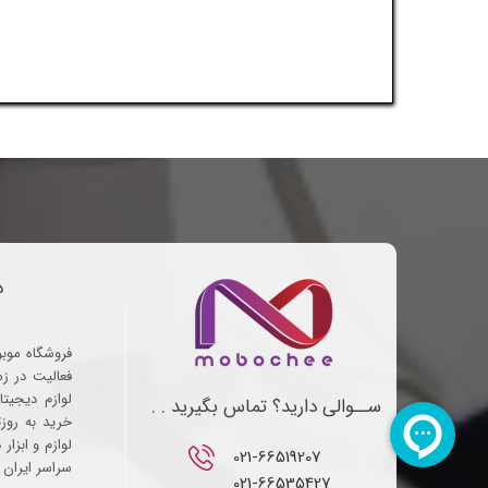
د
فروشگاه موب
فعالیت در ز
لوازم دیجیتا
ســوالی دارید؟ تماس بگیرید . .
خرید به روز
لوازم و ابزار
021-66519207​​​​​​​
سراسر ایران ف
021-66535427