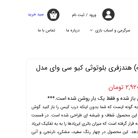
سبد خرید
ورود
/
ثبت نام
۰
حساب کاربری
من
سرگرمی و اسباب بازی
درباره ما
تماس با ما
تغییر گذر واژه
جارو
پازل
اسپیکر
پایه نگه دارنده گوشی موبایل
سفارشات
جارو شارژی
جارو روباتیک
خروج از حساب
) هندزفری بلوتوثی کیو سی وای مدل
کاربری
جارو برقی
۲ تومان
باز شده و فقط یک بار روشن شده است.***
ه گونه ایست که شما بدون اینکه درب کیس را باز کنید گوش
یس این محصول شفاف و شیشه ای طراحی شده است. در قسمت
ار گرفته است که میزان باتری ایرپادها را به به تفکیک ایرپاد
د. این محصول در چهار رنگ سفید، مشکی، نارنجی و آبی