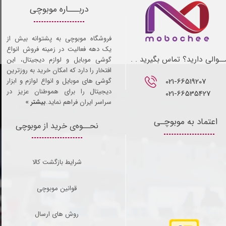
دربـــاره موبوچی
فروشگاه موبوچی به پشتوانه بیش از
یک دهه فعالیت در زمینه فروش انواع
ـوالی دارید؟ تماس بگیرید . .
گوشی موبایل و لوازم دیجیتال، این
افتخار را دارد که امکان خرید به روزترین
021-66519207​​​​​​​
گوشی های موبایل و انواع لوازم و ابزار
دیجیتال را برای هموطنان عزیز در
021-66535427
سراسر ایران فراهم نماید.
بیشتر »
اعتماد به موبوچـی
نحــوه‌ی خرید از موبوچی
شرایط بازگشت کالا
قوانین موبوچی
روش های ارسال